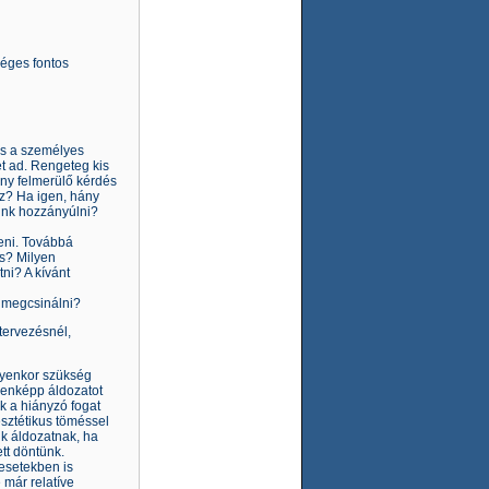
éges fontos
es a személyes
t ad. Rengeteg kis
ny felmerülő kérdés
oz? Ha igen, hány
tünk hozzányúlni?
teni. Továbbá
es? Milyen
ni? A kívánt
t megcsinálni?
tervezésnél,
ilyenkor szükség
denképp áldozatot
k a hiányzó fogat
esztétikus töméssel
ik áldozatnak, ha
ett döntünk.
 esetekben is
 már relatíve