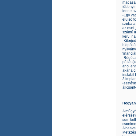
magasab
többnyir
lenne az
-Egy vag
elülső f
szóba a 
az eset 
számú i
kerül na
-Kiterje
hídpótl
nyílvánv
financiá
-Régóta 
pótlás(k
ahol eh
akár a c
instabil
3 implan
(esztéti
állcsont
Hogyan 
A műgyök
elérzést
sem kell
csontme
A beavat
Metszést