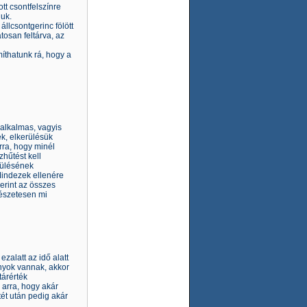
tt csontfelszínre
juk.
llcsontgerinc fölött
tosan feltárva, az
íthatunk rá, hogy a
 alkalmas, vagyis
k, elkerülésük
rra, hogy minél
zhűtést kell
rülésének
 Mindezek ellenére
erint az összes
mészetesen mi
zalatt az idő alatt
onyok vannak, akkor
tárérték
 arra, hogy akár
tét után pedig akár