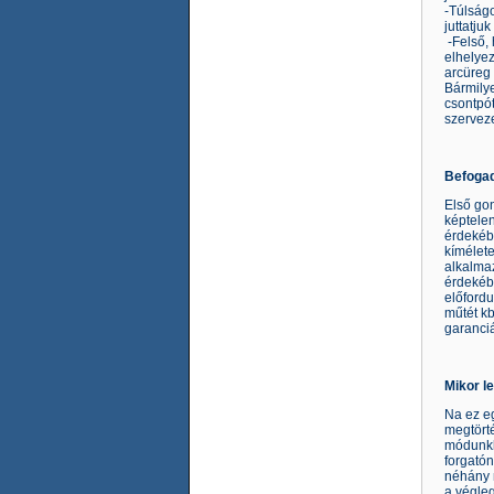
-Túlságo
juttatju
-Felső, 
elhelyez
arcüreg 
Bármilye
csontpót
s
Befogad
Első gon
képtele
érdekébe
kímélete
alkalmaz
érdekébe
előfordu
műtét kb
garanciá
Mikor l
Na ez eg
megtörté
módunkba
forgatón
néhány n
a végleg