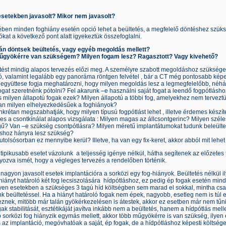
esetekben javasolt? Mikor nem javasolt?
ben minden foghiány esetén opció lehet a beültetés, a megfelelő döntéshez szüks
ókat a következő pont alatt igyekeztük összefoglalni.
ján döntsek beültetés, vagy egyéb megoldás mellett?
gyökérre van szükségem? Milyen fogam lesz? Ragasztott? Vagy kivehető?
etést mindig alapos tervezés előzi meg. A személyre szabott megoldáshoz szükség
ó, valamint legalább egy panoráma röntgen felvétel , bár a CT még pontosabb képe
 együttese fogja meghatározni, hogy milyen megoldás lesz a legmegfelelőbb, néhá
ogat szeretnénk pótolni? Fel akarunk –e használni saját fogat a leendő fogpótlásh
 milyen állapotú fogak ezek? Milyen állapotú a többi fog, amelyekhez nem tervez
an milyen elhelyezkedésűek a foghiányok?
krétan megszabhatják, hogy milyen típusú fogpótlást lehet , illetve érdemes készí
s a csontkínálat alapos vizsgálata : Milyen magas az állcsontgerinc? Milyen szél
ű? Van –e szükség csontpótlásra? Milyen méretű implantátumokat tudunk beleültet
áshoz hányra lesz szükség?
tolsósorban ez mennyibe kerül? Illetve, ha van egy fix-keret, akkor abból mit lehe
ipikusabb esetet vázolunk a teljesség igénye nélkül, hátha segítenek az előzetes 
ozva ismét, hogy a végleges tervezés a rendelőben történik.
 nagyon javasolt esetek implantációra a sorközi egy fog-hiányok. Beültetés nélkül 
hiányt határoló két fog lecsiszolására hídpótláshoz, ez pedig ép fogak esetén min
Ilyen esetekben a szükséges 3 tagú híd költségben sem marad el sokkal, mintha csa
k beültetéssel. Ha a hiányt határoló fogak nem épek, nagyobb, esetleg nem is túl 
znek, mitöbb már talán gyökérkezelésen is átestek, akkor ez esetben már nem tűn
ak stabilitását, esztétikáját javítva inkább nem a beültetés, hanem a hídpótlás mell
 sorközi fog hiányzik egymás mellett, akkor több műgyökérre is van szükség, ilyen
az implantáció, megóvhatóak a saját, ép fogak, de a hídpótláshoz képesti költsége