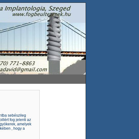
ontba sebészileg
lért fog jelenti az
oggyökerek, amelyek
ekében , hogy a