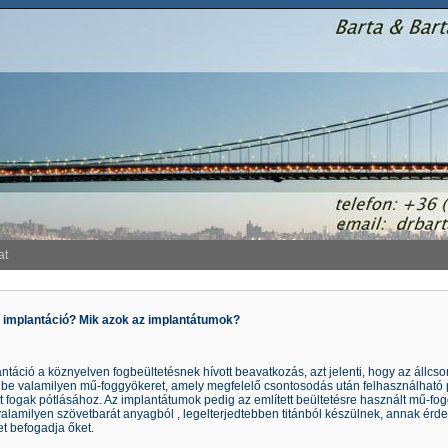
at
z implantáció? Mik azok az implantátumok?
ntáció a köznyelven fogbeültetésnek hívott beavatkozás, azt jelenti, hogy az állcs
 be valamilyen mű-foggyökeret, amely megfelelő csontosodás után felhasználható pil
t fogak pótlásához. Az implantátumok pedig az említett beültetésre használt mű-f
alamilyen szövetbarát anyagból , legelterjedtebben titánból készülnek, annak érd
t befogadja őket.