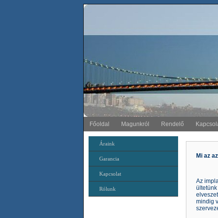
Főoldal
Magunkról
Rendelő
Kapcsol
Áraink
Mi az a
Garancia
Kapcsolat
Az impla
ültetünk
Rólunk
elveszet
mindig v
szerveze