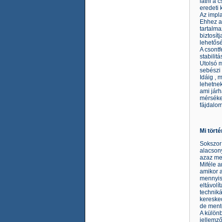
látni a 
eredeti 
Az impla
Ehhez a
tartalma
biztosít
lehetős
A csontf
stabilitá
Utolsó m
sebészi 
Idáig , 
lehetnek
ami járh
mérsékel
fájdalom
Mi törté
Sokszor 
alacson
azaz meg
Miféle 
amikor a
mennyisé
eltávolí
techniká
keresked
de mente
A külön
jellemző