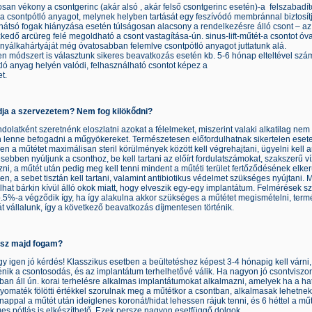
san vékony a csontgerinc (akár alsó , akár felső csontgerinc esetén)-a felszabadíto
k a csontpótló anyagot, melynek helyben tartását egy feszívódó membránnal biztosít
hátsó fogak hiányzása esetén túlságosan alacsony a rendelkezésre álló csont – az á
kedő arcüreg felé megoldható a csont vastagítása-ún. sinus-lift-műtét-a csontot óva
nyálkahártyáját még óvatosabban felemlve csontpótló anyagot juttatunk alá.
n módszert is választunk sikeres beavatkozás esetén kb. 5-6 hónap elteltével szám
ló anyag helyén valódi, felhasználható csontot képez a
zervezet.
ja a szervezetem? Nem fog kilökődni?
dolatként szeretnénk eloszlatni azokat a félelmeket, miszerint valaki alkatilag nem
n lenne befogadni a műgyökereket. Természetesen előfordulhatnak sikertelen esete
n a műtétet maximálisan steril körülmények között kell végrehajtani, ügyelni kell a
sebben nyúljunk a csonthoz, be kell tartani az előírt fordulatszámokat, szakszerű ví
ni, a műtét után pedig meg kell tenni mindent a műtéti terület fertőződésének elke
n, a sebet tisztán kell tartani, valamint antibiotikus védelmet szükséges nyújtani.
lhat bárkin kívül álló okok miatt, hogy elveszik egy-egy implantátum. Felmérések sz
.5%-a végződik így, ha így alakulna akkor szükséges a műtétet megismételni, ter
t vállalunk, így a következő beavatkozás díjmentesen történik.
esz majd fogam?
y igen jó kérdés! Klasszikus esetben a beültetéshez képest 3-4 hónapig kell várni, e
nik a csontosodás, és az implantátum terhelhetővé válik. Ha nagyon jó csontvisz
n áll ún. korai terhelésre alkalmas implantátumokat alkalmazni, amelyek ha a ha
yomaték fölötti értékkel szorulnak meg a műtétkor a csontban, alkalmasak lehetnek
appal a műtét után ideiglenes koronát/hidat lehessen rájuk tenni, és 6 héttel a mű
es pótlás is elkészíthető. Ezek persze nagyon esetfüggő dolgok.