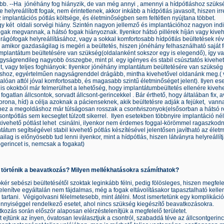
b. --Ha jónéhány fog hiányzik, de van még annyi , amennyi a hídpótláshoz szüksé
e helyreállított fogak, nem érintetlenek, akkor inkább a hídpótlás javasolt, hiszen 
 implantációs pótlás költsége, és életminőségben sem feltétlen nyújtana többet.
y két oldali sorvégi hiány. Szintén nagyon jellemző és implantációhoz nagyon indik
ogak megvannak, a hátsó fogak hiányoznak. Ilyenkor hátsó pillérek híján vagy kiveh
rágófogak helyreállításához, vagy a sokkal komfortosabb hídpótlás beültetések rév
, amikor gazdaságilag is megéri a beültetés, hiszen jónéhány felhasználható saját 
mplantátum beültetésére van szükség(oldalanként sokszor egy is elegendő), így v
gyságrendileg nagyobb összegbe, mint pl. egy igényes és stabil csúsztatós kivehet
dt, vagy teljes foghiányok: Ilyenkor jónéhány implantátum beültetésére van szükség 
áshoz, egyértelműen nagyságrenddel drágább, mintha kivehetővel oldanánk meg.( 
alóan attól jóval komfortosabb, és magasabb szintű életminőséget jelent). Ilyen e
lis okokból már felmerülhet a lehetőség, hogy implantátumbeültetés ellenére kivehe
fogatlan állcsontok, sorvadt állcsont-gerincekkel . Bár érthető, hogy általában fix, 
orona, híd) a célja azoknak a pácienseknek, akik beültetésre adják a fejüket, vann
hez a megoldáshoz már túlságosan rosszak a csontviszonyok(elsősorban a hátsó ré
sontpótlás sem kecsegtet túlzott sikerrel. Ilyen esetekben többnyire implantáció né
 kivehető pótlást lehet csinálni, ilyenkor nem érdemes foggal-körömmel ragaszkodni 
tátum segítségével stabil kivehető pótlás készítésével jelentősen javítható az élet
kailag is előnyösebb tud lenni ilyenkor, mint a hídpótlás, hiszen látványra helyreállít
-gerincet is, nemcsak a fogakat)
történik a beavatkozás? Milyen mellékhatásokra számíthatok?
ér sebészi beültetésétől szoktak leginkább félni, pedig fölösleges, hiszen megfel
elenítve egyáltalán nem fájdalmas, még a fogak eltávolításakor tapasztalható kelle
 tartani. Végigolvasni félelmetesebb, mint átélni. Most ismertetünk egy komplikáció
nnyiséggel rendelkező esetet, ahol nincs szükség kiegészítő beavatkozásokra.
kozás során először alaposan elérzéstelenítjük a megfelelő területet.
 ejtünk az ínyen, óvatosan leválasztjuk a csontról, szabaddá téve az állcsontgerinc