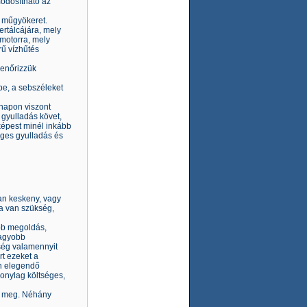
módosítható az
a műgyökeret.
rtálcájára, mely
 motorra, mely
rű vízhűtés
lenőrizzük
be, a sebszéleket
 napon viszont
 gyulladás követ,
 képest minél inkább
éges gyulladás és
san keskeny, vagy
a van szükség,
bb megoldás,
nagyobb
ség valamennyit
rt ezeket a
en elegendő
onylag költséges,
li meg. Néhány