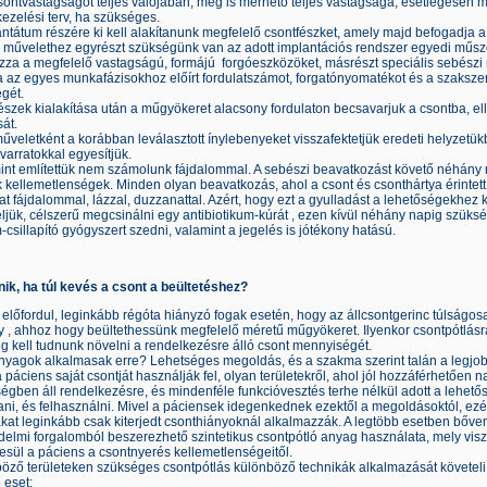
csontvastagságot teljes valójában, meg is mérhető teljes vastagsága, esetlegesen 
kezelési terv, ha szükséges.
ntátum részére ki kell alakítanunk megfelelő csontfészket, amely majd befogadja 
 művelethez egyrészt szükségünk van az adott implantációs rendszer egyedi műsze
zza a megfelelő vastagságú, formájú forgóeszközöket, másrészt speciális sebészi
ja az egyes munkafázisokhoz előírt fordulatszámot, forgatónyomatékot és a szaksze
égét.
észek kialakítása után a műgyökeret alacsony fordulaton becsavarjuk a csontba, el
sát.
űveletként a korábban leválasztott ínylebenyeket visszafektetjük eredeti helyzetük
varratokkal egyesítjük.
mint említettük nem számolunk fájdalommal. A sebészi beavatkozást követő néhány
 kellemetlenségek. Minden olyan beavatkozás, ahol a csont és csonthártya érintett
at fájdalommal, lázzal, duzzanattal. Azért, hogy ezt a gyulladást a lehetőségekhez
jük, célszerű megcsinálni egy antibiotikum-kúrát , ezen kívül néhány napig szüks
-csillapító gyógyszert szedni, valamint a jegelés is jótékony hatású.
nik, ha túl kevés a csont a beültetéshez?
előfordul, leginkább régóta hiányzó fogak esetén, hogy az állcsontgerinc túlságo
y , ahhoz hogy beültethessünk megfelelő méretű műgyökeret. Ilyenkor csontpótlásr
 kell tudnunk növelni a rendelkezésre álló csont mennyiségét.
anyagok alkalmasak erre? Lehetséges megoldás, és a szakma szerint talán a legjo
 páciens saját csontját használják fel, olyan területekről, ahol jól hozzáférhetően 
gben áll rendelkezésre, és mindenféle funkcióvesztés terhe nélkül adott a lehető
tani, és felhasználni. Mivel a páciensek idegenkednek ezektől a megoldásoktól, ezé
kat leginkább csak kiterjedt csonthiányoknál alkalmazzák. A legtöbb esetben bőv
elmi forgalomból beszerezhető szintetikus csontpótló anyag használata, mely visz
sül a páciens a csontnyerés kellemetlenségeitől.
böző területeken szükséges csontpótlás különböző technikák alkalmazását követe
 eset: