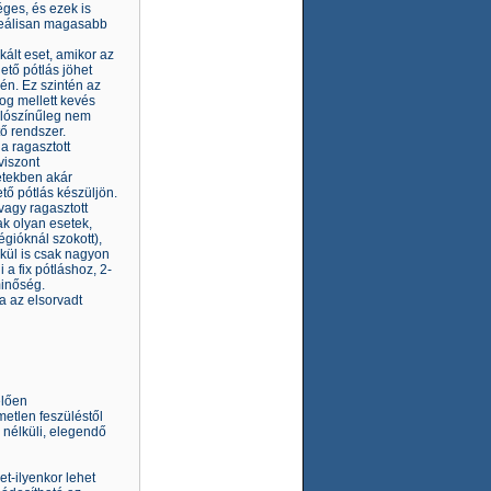
ges, és ezek is
irreálisan magasabb
ált eset, amikor az
ető pótlás jöhet
én. Ez szintén az
fog mellett kevés
alószínűleg nem
ő rendszer.
a ragasztott
viszont
setekben akár
tő pótlás készüljön.
avagy ragasztott
ak olyan esetek,
gióknál szokott),
lkül is csak nagyon
a fix pótláshoz, 2-
minőség.
ja az elsorvadt
elően
metlen feszüléstől
 nélküli, elegendő
et-ilyenkor lehet