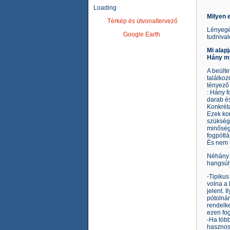
Loading
Milyen 
Térkép és útvonaltervező
Lényegé
Google Earth
tudnival
Mi alap
Hány mű
A beült
találkoz
tényező
: Hány f
darab és
Konkrét
Ezek kon
szüksége
minőség
fogpótl
És nem u
Néhány t
hangsúly
-Tipikus
volna a 
jelent. 
pótolnán
rendelke
ezen fog
-Ha több
hasznos 